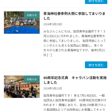
続きを読む
青海神社春季例大祭に参加してまいりま
お知らせ
した
2024年5月29日
みなさんこんにちは。加茂青年会議所です！ 5
月21日(火)に行われました、青海神社春季例大
祭に参加してまいりました。 加茂市民にとって
シンボルとも言える加茂山に鎮座し、多くの
方々から愛される青海神社ですが、毎年5月21
日 […]
続きを読む
60周年記念式典 キャラバン活動を実施
お知らせ
しました
2024年5月21日
加茂青年会議所です！ 来る7月14日(日)、一般
社団法人加茂青年会議所 60周年記念式典が行
われます！ 開催にあたり、各地LOM新潟ブロッ
ク長訪問&エリア合同例会にお邪魔してキャラ