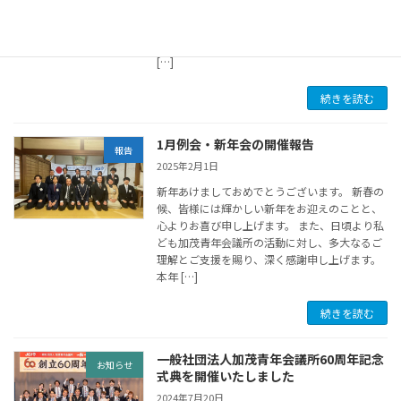
に伴い、本日3月31日(月)より事務局業務を臨時
休業させていただきます。 休業期間は1週間程
度を予定しております。 具体的な再開日につ
[…]
続きを読む
1月例会・新年会の開催報告
報告
2025年2月1日
新年あけましておめでとうございます。 新春の
候、皆様には輝かしい新年をお迎えのことと、
心よりお喜び申し上げます。 また、日頃より私
ども加茂青年会議所の活動に対し、多大なるご
理解とご支援を賜り、深く感謝申し上げます。
本年 […]
続きを読む
一般社団法人加茂青年会議所60周年記念
お知らせ
式典を開催いたしました
2024年7月20日