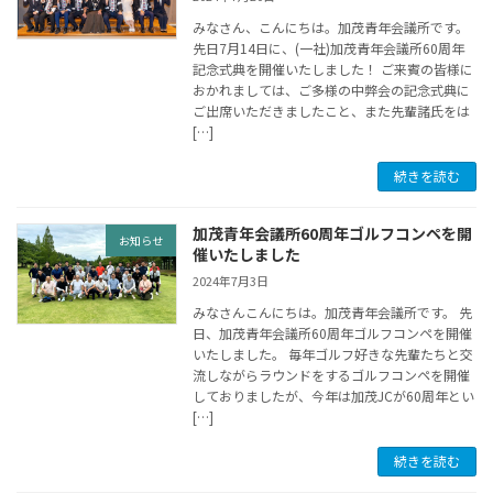
みなさん、こんにちは。加茂青年会議所です。
先日7月14日に、(一社)加茂青年会議所60周年
記念式典を開催いたしました！ ご来賓の皆様に
おかれましては、ご多様の中弊会の記念式典に
ご出席いただきましたこと、また先輩諸氏をは
[…]
続きを読む
加茂青年会議所60周年ゴルフコンペを開
お知らせ
催いたしました
2024年7月3日
みなさんこんにちは。加茂青年会議所です。 先
日、加茂青年会議所60周年ゴルフコンペを開催
いたしました。 毎年ゴルフ好きな先輩たちと交
流しながらラウンドをするゴルフコンペを開催
しておりましたが、今年は加茂JCが60周年とい
[…]
続きを読む