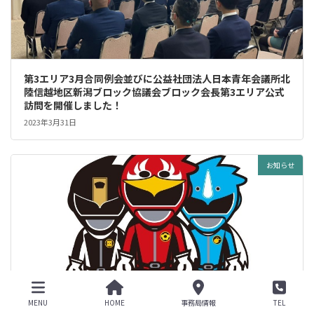
第3エリア3月合同例会並びに公益社団法人日本青年会議所北
陸信越地区新潟ブロック協議会ブロック会長第3エリア公式
訪問を開催しました！
2023年3月31日
お知らせ
MENU
HOME
事務局情報
TEL