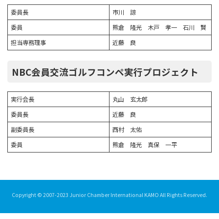
委員長
市川 諒
委員
熊倉 隆光 木戸 孝一 石川 賢
担当専務理事
近藤 良
NBC会員交流ゴルフコンペ実行プロジェクト
実行会長
丸山 玄太郎
委員長
近藤 良
副委員長
西村 太佑
委員
熊倉 隆光 真保 一平
Copyright © 2007-2023 Junior Chamber International KAMO All Rights Reserved.