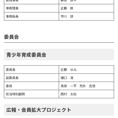
専務理事
近藤 良
事務局長
市川 諒
委員会
青少年育成委員会
委員長
近藤 ゆみ
副委員長
樋口 凌
委員
真保 一平 荒井 吉徳
担当特別顧問
西村 太佑
広報・会員拡大プロジェクト