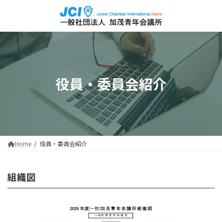
コ
ナ
ン
ビ
テ
ゲ
ン
ー
ツ
シ
へ
ョ
ス
ン
キ
に
役員・委員会紹介
ッ
移
プ
動
Home
役員・委員会紹介
組織図