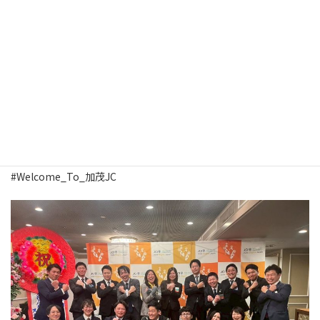
エールを送り合う場面も見られました。
新潟JCの皆様が一丸となって準備・運営にあたられている姿が随
所に感じられ、非常に学びの多いひとときとなりました。
このような素晴らしい機会を設けていただきました、一般社団法
人新潟青年会議所の皆様、そして髙杉理事長に心より感謝申し上
げます。本当にお疲れさまでした！
#新潟県 #加茂市 #加茂青年会議所 #加茂JC #新潟市 #新潟青年会議
所 #新潟JC #新年会 #ASPAC #Share_The_加茂JC
#Welcome_To_加茂JC