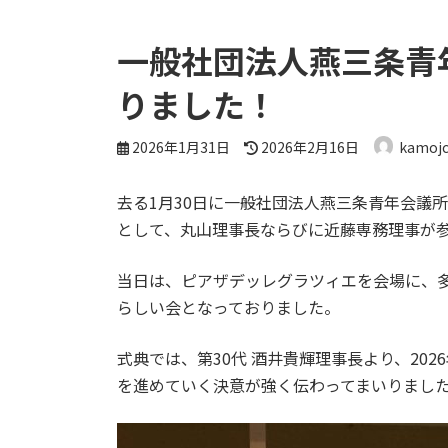
一般社団法人燕三条青
りました！
最
2026年1月31日
2026年2月16日
kamoj
終
更
去る1月30日に一般社団法人燕三条青年会議所
新
日
として、丸山理事長ならびに近藤専務理事が
時
:
当日は、ピアザデッレグラツィエを会場に、
らしい会となっておりました。
式典では、第30代 酒井貴輝理事長より、2
を進めていく決意が強く伝わってまいりまし