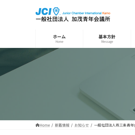
コ
ナ
ン
ビ
テ
ゲ
ン
ー
ツ
シ
ホーム
基本方針
へ
ョ
Home
Message
ス
ン
キ
に
ッ
移
プ
動
Home
新着情報
お知らせ
一般社団法人燕三条青年